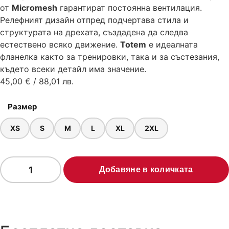
от
Micromesh
гарантират постоянна вентилация.
Релефният дизайн отпред подчертава стила и
структурата на дрехата, създадена да следва
естествено всяко движение.
Totem
е идеалната
фланелка както за тренировки, така и за състезания,
където всеки детайл има значение.
45,00
€
/ 88,01 лв.
Размер
XS
S
M
L
XL
2XL
Добавяне в количката