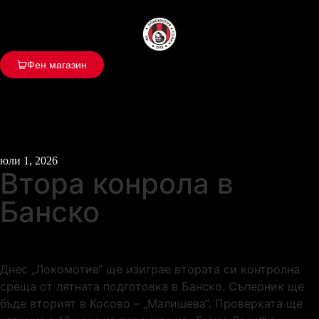
Фен магазин
юли 1, 2026
Втора конрола в
Банско
Днес „Локомотив“ ще изиграе втората си контролна
среща от лятната подготовка в Банско. Съперник ще
бъде вторият в Косово – „Малишева“. Проверката ще