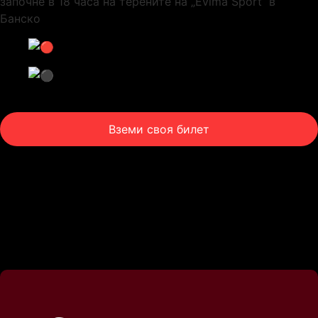
започне в 18 часа на терените на „Evima Sport“ в
Банско
Вземи своя билет