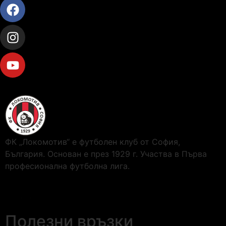
ФК „Локомотив“ е футболен клуб от София,
България. Основан е през 1929 г. Участва в Първа
професионална футболна лига.
Локомотив София
Полезни връзки