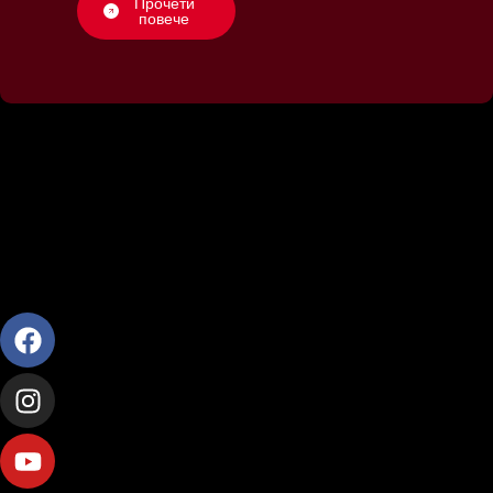
Прочети
повече