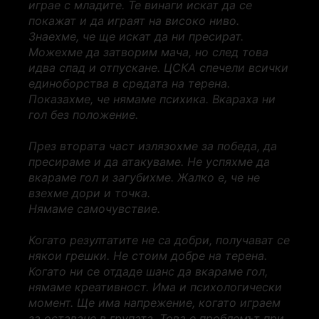
играе с младите. Те винаги искат да се
покажат и да играят на високо ниво.
Знаехме, че ще искат да ни пресират.
Можехме да затворим мача, но след това
идва спад и отпускане. ЦСКА спечели всички
единоборства в средата на терена.
Показахме, че нямаме психика. Вкараха ни
гол без положение.
През втората част излязохме за победа, да
пресираме и да атакуваме. Не успяхме да
вкараме гол и загубихме. Жалко е, че не
взехме дори и точка.
Нямаме самочувствие.
Когато резултатите не са добри, получават се
някои грешки. Не стоим добре на терена.
Когато ни се отдаде шанс да вкараме гол,
нямаме креативност. Има и психологически
момент. Ще има напрежение, когато играем
за оставане в групата. Това е проблемът при