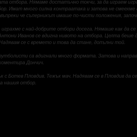
вата отбора. Нямаме достатъчно токчи, за да играем игр
ор. Имат много силна контраатака и затова не смеехме д
, въпреки че съперникът имаше по-чисти положения, започ
 играхме с най-добрите отбори досега. Нямаше как да се
Антони Иванов се вдигна нивото на отбора. Целта беше д
Надявам се с времето и това да стане, допълни той.
утболисти са вдигнали много формата. Затова и напра
 коментира Дончич.
к с Ботев Пловдив. Тежък мач. Надявам се в Пловдив да с
а нашия отбор.