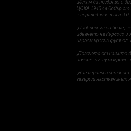
„Искам да поздравя и д
ЦСКА 1948 са добър отб
е справедливо това 0:0
„Проблемът ни беше, че
идването на Кардосо и 
играем красив футбол. 
„Повечето от нашите ф
подред със суха мрежа,
„Ние играем в четвъртъ
завърши наставникът н