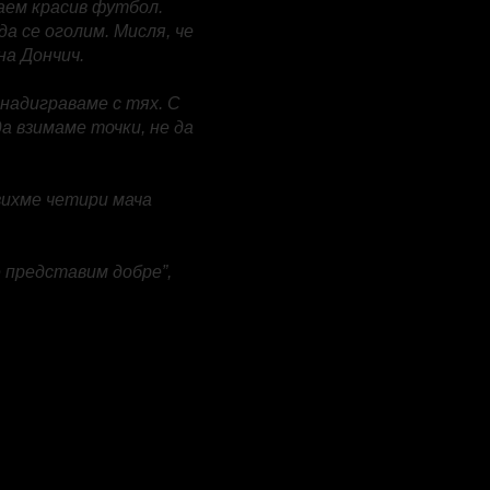
аем красив футбол.
а се оголим. Мисля, че
на Дончич.
 надиграваме с тях. С
а взимаме точки, не да
вихме четири мача
е представим добре”,