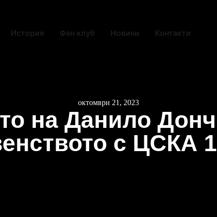
История
Фен клуб
Новини
Контакти
октомври 21, 2023
то на Данило Донч
енството с ЦСКА 