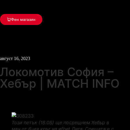
Фен магазин
август 16, 2023
Локомотив София –
Хебър | MATCH INFO
Този петък (18.08) ще посрещнем Хебър в
мач от 6-ия кръг на efbet Лига. Срещата е с