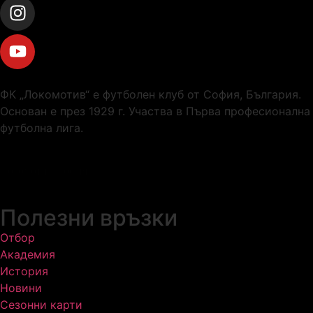
ФК „Локомотив“ е футболен клуб от София, България.
Основан е през 1929 г. Участва в Първа професионална
футболна лига.
Локомотив София
Полезни връзки
Отбор
Академия
История
Новини
Сезонни карти