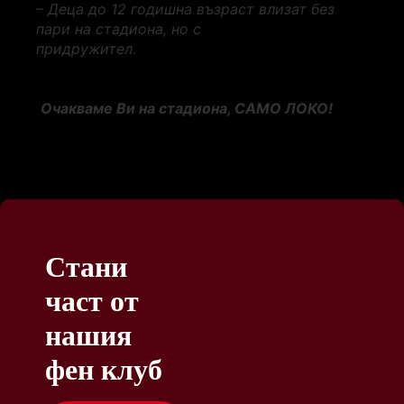
– Деца до 12 годишна възраст влизат без
пари на стадиона, но с
придружител.
Очакваме Ви на стадиона, САМО ЛОКО!
Стани
част от
нашия
фен клуб