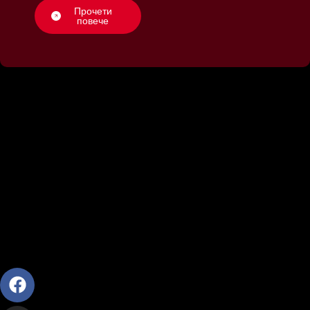
Прочети
повече