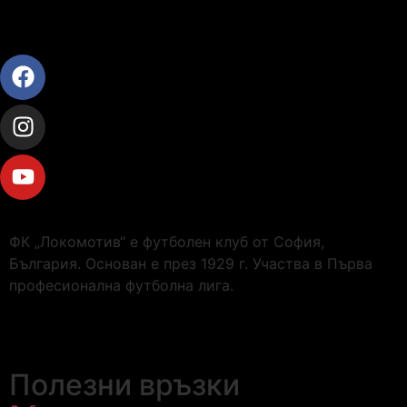
ФК „Локомотив“ е футболен клуб от София,
България. Основан е през 1929 г. Участва в Първа
професионална футболна лига.
Локомотив София
Полезни връзки