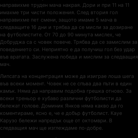
направихме труден мача накрая. Дори и при 11 на 11
имахме три чисти положения. След втория гол
направихме пет смени, защото имаме 5 мача в
следващите 16 дни и трябва да се мисли за дозиране
на футболистите. От 70 до 90 минута мислех, че
Добруджа са с човек повече. Трябва да се замислим за
поведението си. Неприятно е да получиш гол без удар
във вратата. Заслужена победа и мислим за следващия
мач.
Липсата на концентрация може да изиграе лоша шега
във всеки момент. Човек не се спъва два пъти в един
камък. Няма да направим подобна грешка отново. За
всеки треньор е хубаво различни футболисти да
бележат голове. Доминик Янков няма какво да го
коментираме, ясно е, че е добър футболист. Кауе
Карузо бележи напредък още от октомври. В
следващия мач ще изглеждаме по-добре.