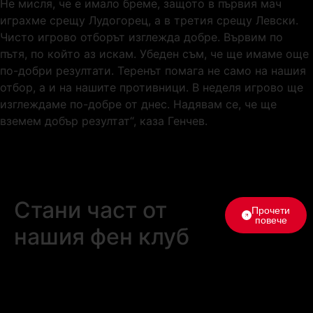
Не мисля, че е имало бреме, защото в първия мач
играхме срещу Лудогорец, а в третия срещу Левски.
Чисто игрово отборът изглежда добре. Вървим по
пътя, по който аз искам. Убеден съм, че ще имаме още
по-добри резултати. Теренът помага не само на нашия
отбор, а и на нашите противници. В неделя игрово ще
изглеждаме по-добре от днес. Надявам се, че ще
вземем добър резултат“, каза Генчев.
Стани част от
Прочети
повече
нашия фен клуб