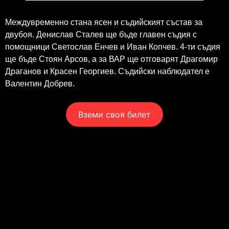
Междувременно стана ясен и съдийският състав за
двубоя. Денислав Сталев ще бъде главен съдия с
помощници Светослав Енчев и Иван Копчев. 4-ти съдия
ще бъде Стоян Арсов, а за ВАР ще отговарят Драгомир
Драганов и Красен Георгиев. Съдийски наблюдател е
Валентин Добрев.
Вземи своя билет