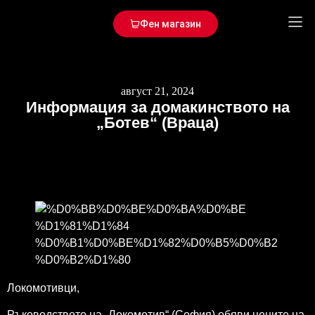
Фен магазин
август 21, 2024
Информация за домакинството на
„Ботев“ (Враца)
Локомотивци,
Ръководството на „Локомотив“ (София) обяви цените на