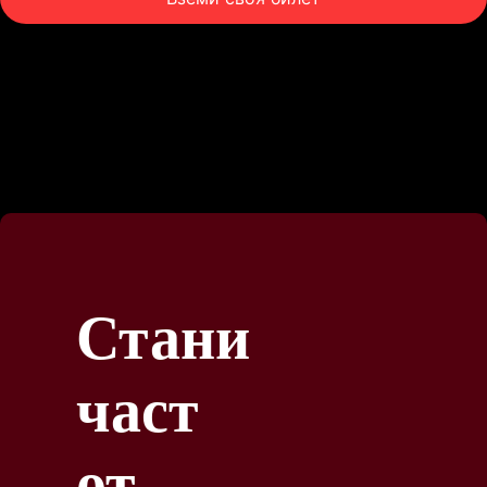
Стани
част
от