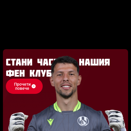
Стани част от нашия
фен клуб
Прочети
повече