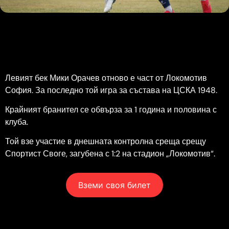
Левият бек Мики Орачев отново е част от Локомотив
София. За последно той игра за състава на ЦСКА 1948.
Крайният бранител се обвърза за 1 година и половина с
клуба.
Той взе участие в днешната контролна среща срещу
Спортист Своге, загубена с 1:2 на стадион „Локомотив“.
Вземи своя билет