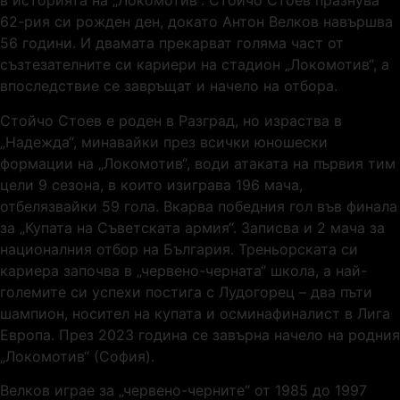
в историята на „Локомотив“. Стойчо Стоев празнува
62-рия си рожден ден, докато Антон Велков навършва
56 години. И двамата прекарват голяма част от
съзтезателните си кариери на стадион „Локомотив“, а
впоследствие се завръщат и начело на отбора.
Стойчо Стоев е роден в Разград, но израства в
„Надежда“, минавайки през всички юношески
формации на „Локомотив“, води атаката на първия тим
цели 9 сезона, в които изиграва 196 мача,
отбелязвайки 59 гола. Вкарва победния гол във финала
за „Купата на Съветската армия“. Записва и 2 мача за
националния отбор на България. Треньорската си
кариера започва в „червено-черната“ школа, а най-
големите си успехи постига с Лудогорец – два пъти
шампион, носител на купата и осминафиналист в Лига
Европа. През 2023 година се завърна начело на родния
„Локомотив“ (София).
Велков играе за „червено-черните“ от 1985 до 1997