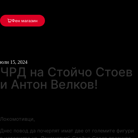
Фен магазин
юли 15, 2024
ЧРД на Стойчо Стоев
и Антон Велков!
Локомотивци,
Днес повод да почерпят имат две от големите фигури