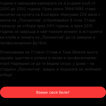
година и завършва кариерата си в родния клуб от
2000 до 2002 година. През сезон 1994/1995 става
носител на купата на България. Изиграва 224 мача с
екипа на „Локомотив“, отбелязвайки 8 гола. Става
треньор на отбора през 2011 година, а през 2015
година се завръща в най-тежкия момент в историята
на клуба и помага на „Локомотив“ да се завърне в
професионалния футбол.
Пожелаваме на Стойчо Стоев и Тони Велков много
здраве, щастие и успехи в личен и професионален
план! Надяваме се да ги видим скоро у дома – на
стадион „Локомотив“, заедно в подкрепа на любимия
отбор!
Вземи своя билет